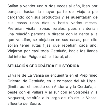
Salían a vender una o dos veces al año, iban por
parejas, hacían la mayor parte del viaje a pie
cargando con sus productos y se ausentaban de
sus casas unos días o hasta varios meses.
Preferían visitar zonas rurales, pues mantenían
una relación personal y directa con la gente a la
que vendían, se alojaban en sus casas, por ello
solían tener rutas fijas que repetían cada año.
Viajaron por casi toda Cataluña, hacia los llanos
del interior, Puigcerdà, el litoral, etc.
SITUACI
Ó
N GEOGR
Á
FICA E HIST
Ó
RICA
El valle de La Vansa se encuentra en el Prepirineo
Oriental de Cataluña, en la comarca del Alt Urgell
(limita por el noreste con Andorra y la Cerdaña, al
oeste con el Pallars y al sur con el Solsonés y la
Noguera), se sitúa a lo largo del río de La Vansa,
afluente del Segre.