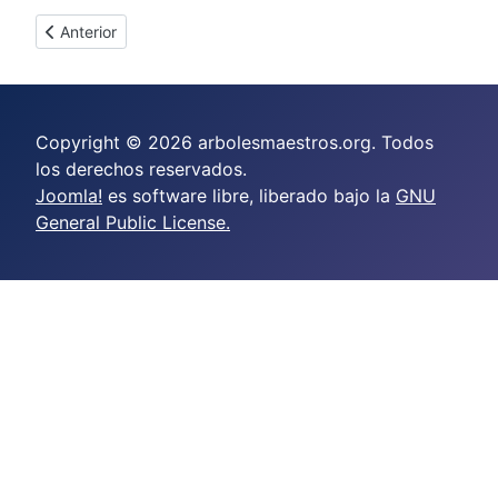
Artículo anterior: Los Arboles me han dado siempre los serm
Anterior
Copyright © 2026 arbolesmaestros.org. Todos
los derechos reservados.
Joomla!
es software libre, liberado bajo la
GNU
General Public License.